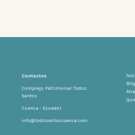
Not
Contactos
Blo
Complejo Patrimonial Todos
Atr
Santos
Qui
Cuenca - Ecuador
info@todosantoscuenca.com