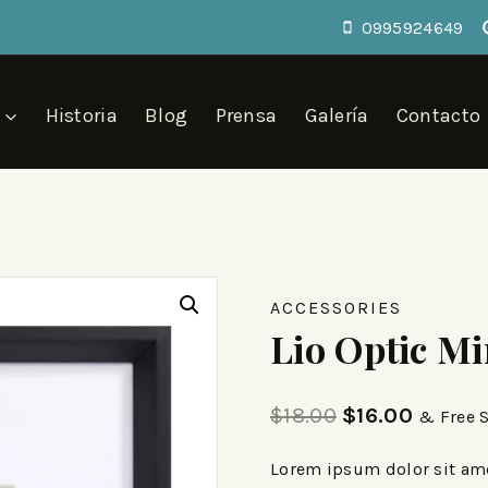
0995924649
Historia
Blog
Prensa
Galería
Contacto
ACCESSORIES
Lio Optic Mi
$
18.00
$
16.00
& Free 
Lorem ipsum dolor sit amet