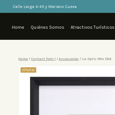
Calle Larga 4-45 y Mariano Cueva
Home
Quiénes Somos
Atractivos Turísticos
Home
/
Contact form 1
/
Accessories
/
Lio Optic Mini 566
¡Oferta!