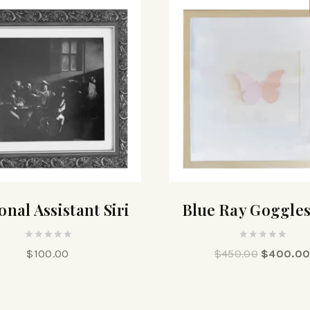
onal Assistant Siri
Blue Ray Goggle
0
0
$
100.00
$
450.00
$
400.0
out
out
of
of
5
5