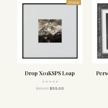
¡Oferta!
Drop X01KSPS Loap
Pers
0
$
65.00
$
55.00
out
of
5