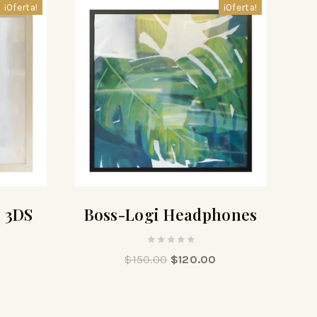
¡Oferta!
¡Oferta!
s 3DS
Boss-Logi Headphones
0
0
$
150.00
$
120.00
out
of
5