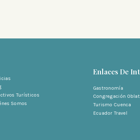
Enlaces De In
icias
g
Gastronomía
activos Turísticos
Congregación Oblat
énes Somos
Turismo Cuenca
Ecuador Travel