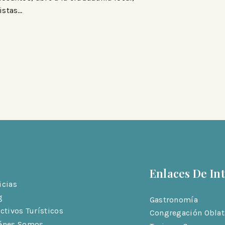
istas…
Enlaces De In
icias
g
Gastronomía
activos Turísticos
Congregación Oblat
énes Somos